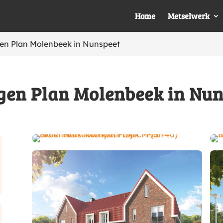
Home
Metselwerk
n Plan Molenbeek in Nunspeet
n Plan Molenbeek in Nun
Foto's
van
het
project