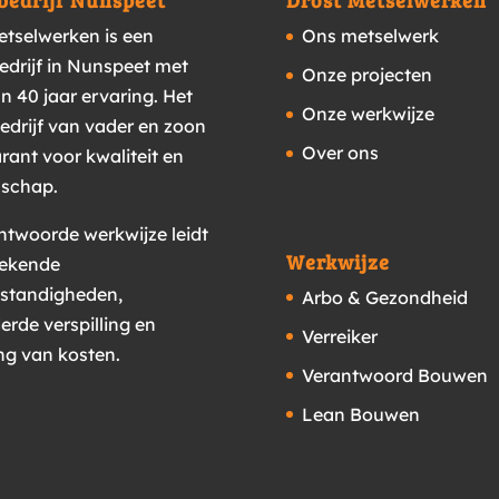
bedrijf Nunspeet
Drost Metselwerken
etselwerken is een
Ons metselwerk
edrijf in Nunspeet met
Onze projecten
n 40 jaar ervaring. Het
Onze werkwijze
edrijf van vader en zoon
Over ons
rant voor kwaliteit en
schap.
ntwoorde werkwijze leidt
Werkwijze
stekende
standigheden,
Arbo & Gezondheid
erde verspilling en
Verreiker
ng van kosten.
Verantwoord Bouwen
Lean Bouwen