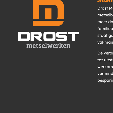
Metsel
Drost M
metselb
meer da
familieb
staat ga
vakman
De vera
tot uit
werkom
vermind
bespari