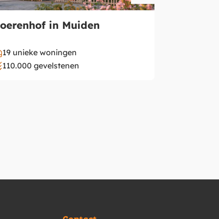
Vechtvoo
oerenhof in Muiden
19 unieke woningen
12 starte
110.000 gevelstenen
230.000 g